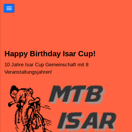
Sport und Spass
Dabeisein ist Alles.
MTB-Isarcup
Gemeinsame Sache
Happy Birthday Isar Cup!
Mountainbikerennen für Kinder und Jugendliche
Für Anfänger und Fortgeschrittene
Abwechslungsreiche Parcours
In Gesellschaft macht es mehr Spass
10 Jahre Isar Cup Gemeinschaft mit 8
Veranstaltungsjahren!