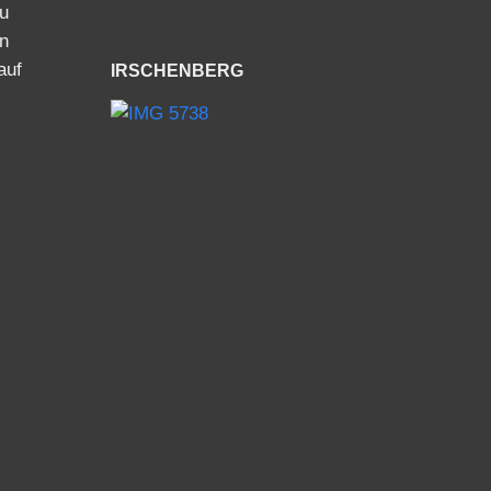
zu
en
auf
IRSCHENBERG