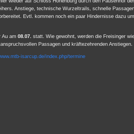
 hier wieder auf Schloss Hohenburg durch den Pausenhof de
ers. Anstiege, technische Wurzeltrails, schnelle Passagen
vorbereitet. Evtl. kommen noch ein paar Hindernisse dazu u
er Au am
08.07.
statt. Wie gewohnt, werden die Freisinger wi
ch anspruchsvollen Passagen und kräftezehrenden Anstiegen.
/www.mtb-isarcup.de/index.php/termine