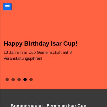
MTB-Isarcup
Dabeisein ist Alles.
Gemeinsame Sache
Happy Birthday Isar Cup!
Abwechslungsreiche Parcours
Für Anfänger und Fortgeschrittene
In Gesellschaft macht es mehr Spass
10 Jahre Isar Cup Gemeinschaft mit 8
Veranstaltungsjahren!
Sommerpause - Ferien im Isar Cup