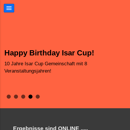
Gemeinsame Sache
Sport und Spass
MTB-Isarcup
Happy Birthday Isar Cup!
In Gesellschaft macht es mehr Spass
Mountainbikerennen für Kinder und Jugendliche
Abwechslungsreiche Parcours
10 Jahre Isar Cup Gemeinschaft mit 8
Veranstaltungsjahren!
Ergebnisse sind ONLINE .....