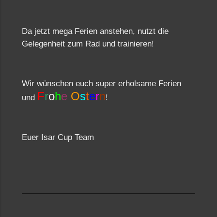
Da jetzt mega Ferien anstehen, nutzt die
Gelegenheit zum Rad und trainieren!
Wir wünschen euch super erholsame Ferien
F
r
o
h
e
O
s
t
e
r
n
und
!
Euer Isar Cup Team