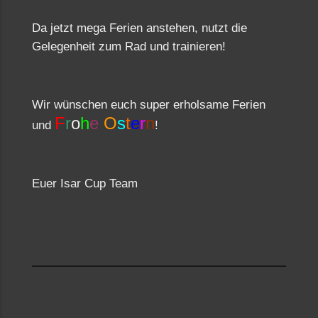
Da jetzt mega Ferien anstehen, nutzt die
Gelegenheit zum Rad und trainieren!
Wir wünschen euch super erholsame Ferien
F
r
o
h
e
O
s
t
e
r
n
und
!
Euer Isar Cup Team