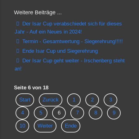
Weitere Beiträge ...
Der Isar Cup verabschiedet sich für dieses
Jahr - Auf ein Neues in 2024!
Termin - Gesamtwertung - Siegerehrung!!!!!
Ende Isar Cup und Siegerehrung
Der Isar Cup geht weiter - Irschenberg steht
an!
Seite 6 von 18
Start
Zurück
1
2
3
4
5
6
7
8
9
10
Weiter
Ende