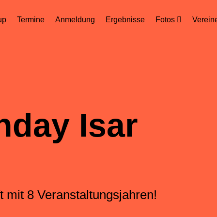
up
Termine
Anmeldung
Ergebnisse
Fotos
Verein
 Spass
st Alles.
hday Isar
und Jugendliche
ene
 mit 8 Veranstaltungsjahren!