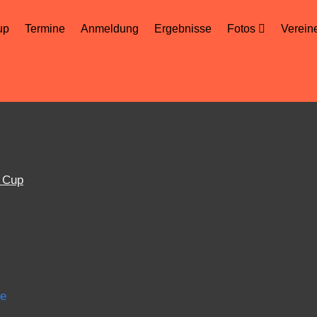
up
Termine
Anmeldung
Ergebnisse
Fotos
Verein
r Cup
de