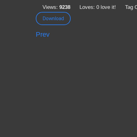
Views:
9238
Loves:
0
love it!
Tag 
Download
Prev