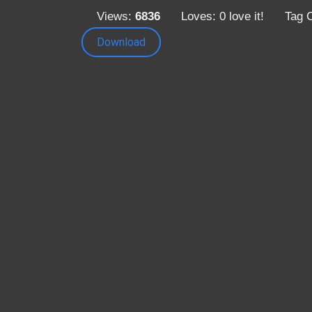
Views:
6836
Loves:
0
love it!
Tag 
Download