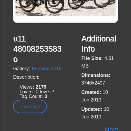
u11
Additional
48008253583
Info
o
File Size:
4.81
MB
Gallery:
Freising 2019
Dimensions:
Description:
3746x2497
Views:
2176
Loves:
0
love it!
Created:
10
Tag Count:
0
Jun 2019
Download
Updated:
10
Jun 2019
Next