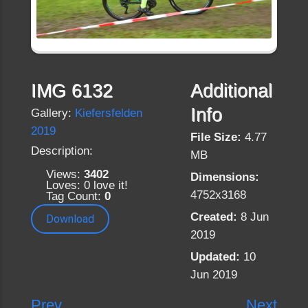
IMG 6132
Additional
Info
Gallery:
Kiefersfelden
2019
File Size:
4.77
Description:
MB
Views:
3402
Dimensions:
Loves:
0
love it!
4752x3168
Tag Count:
0
Created:
8 Jun
Download
2019
Updated:
10
Jun 2019
Prev
Next