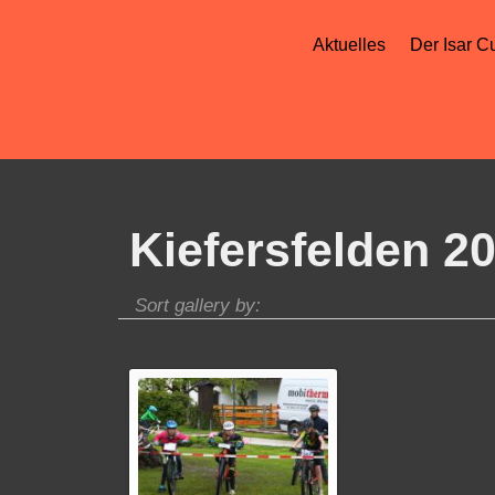
Aktuelles
Der Isar C
Kiefersfelden 2
Sort gallery by: