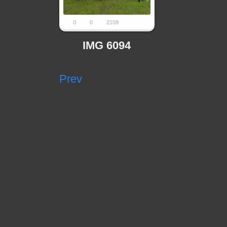
0
0
2109
IMG 6094
Prev