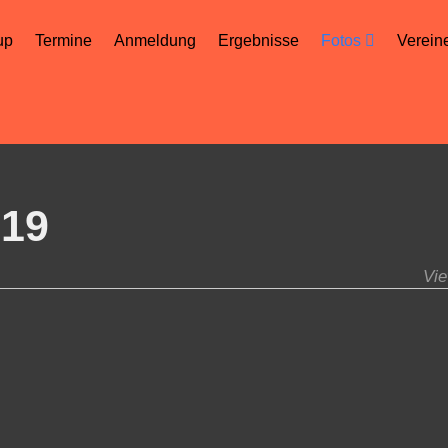
up
Termine
Anmeldung
Ergebnisse
Fotos
Verein
019
Vie