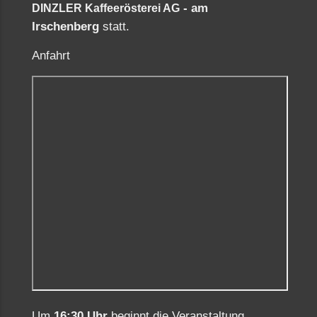
- am
DINZLER Kaffeerösterei AG
Irschenberg
statt.
Anfahrt
Um
16:30 Uhr
beginnt die Veranstaltung.