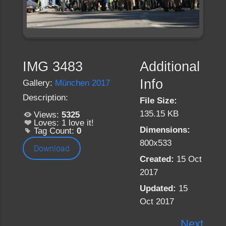
IMG 3483
Additional
Info
Gallery:
München 2017
Description:
File Size:
135.15 KB
Views:
5325
Loves:
1
love it!
Dimensions:
Tag Count:
0
800x533
Download
Created:
15 Oct
2017
Updated:
15
Oct 2017
Next