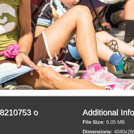
08210753 o
Additional Inf
File Size:
6.05 MB
Dimensions:
4040x26