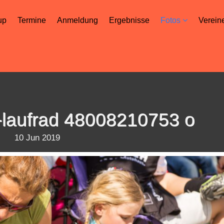
up
Termine
Anmeldung
Ergebnisse
Fotos
Verein
-laufrad 48008210753 o
10 Jun 2019