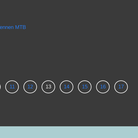
rennen MTB
11
12
13
14
15
16
17