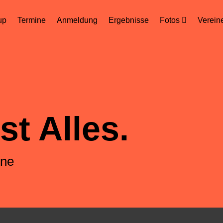
up
Termine
Anmeldung
Ergebnisse
Fotos
Verein
hday Isar
up
st Alles.
ene
 mit 8 Veranstaltungsjahren!