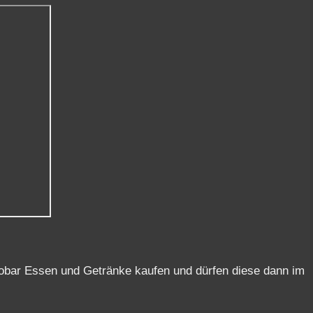
sobar Essen und Getränke kaufen und dürfen diese dann im
 Siegerehrung.
meldung zur Siegerehrung auch Plätze im Restaurant zu
ß schön ausklingen zu lassen.