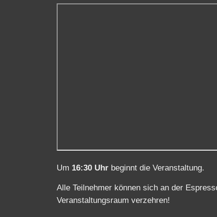
Um
16:30 Uhr
beginnt die Veranstaltung.
Alle Teilnehmer können sich an der Espres
Veranstaltungsraum verzehren!
Um
18:00Uhr
planen wir den Abschluss der
Es besteht die Möglichkeit sich mit der An
reservieren, um dort die Ehrung im Anschlu