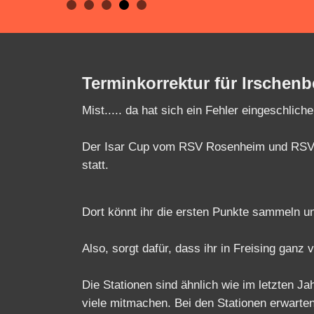
Terminkorrektur für Irschenb
Mist..... da hat sich ein Fehler eingeschlic
Der Isar Cup vom RSV Rosenheim und RSV I
statt.
Dort könnt ihr die ersten Punkte sammeln un
Also, sorgt dafür, dass ihr in Freising ganz v
Die Stationen sind ähnlich wie im letzten Ja
viele mitmachen. Bei den Stationen erwarte
und eine Station, wo Fehler und Zeit wichtig 
Also, übt Technik, Koordination, Balance u