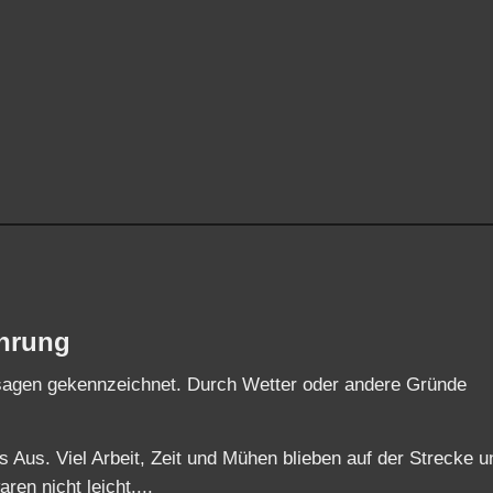
hrung
bsagen gekennzeichnet. Durch Wetter oder andere Gründe
s Aus. Viel Arbeit, Zeit und Mühen blieben auf der Strecke u
ren nicht leicht....
ihre Grenzen.
soren für die Events die gefahren wurden aber auch für die