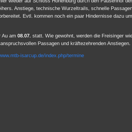
 hier wieder auf Schloss Hohenburg durch den Pausenhof de
ers. Anstiege, technische Wurzeltrails, schnelle Passagen
vorbereitet. Evtl. kommen noch ein paar Hindernisse dazu u
er Au am
08.07.
statt. Wie gewohnt, werden die Freisinger wi
ch anspruchsvollen Passagen und kräftezehrenden Anstiegen.
/www.mtb-isarcup.de/index.php/termine