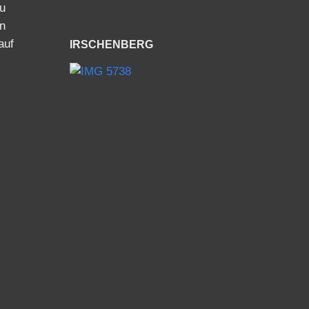
zu
en
auf
IRSCHENBERG